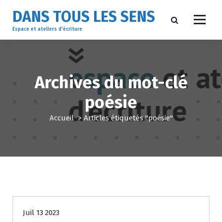
A
DANS TOUS LES SENS
l
l
Espace et ateliers d'écriture
e
r
a
u
Archives du mot-clé
c
o
poésie
n
t
Accueil
>
Articles étiquetés "poésie"
e
n
u
Non classé
Juil 13 2023