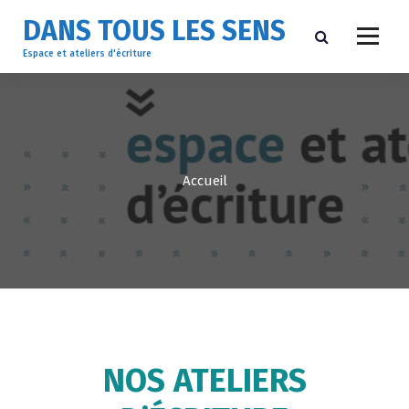
A
DANS TOUS LES SENS
l
l
Espace et ateliers d'écriture
e
r
a
u
c
o
Accueil
n
t
e
n
u
NOS ATELIERS