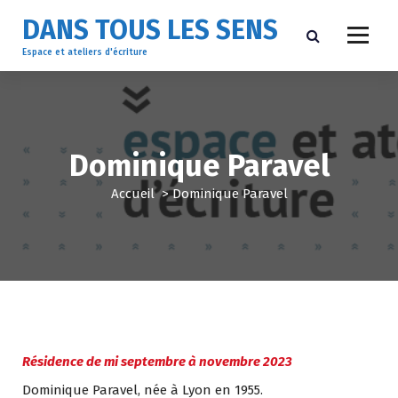
A
DANS TOUS LES SENS
l
l
Espace et ateliers d'écriture
e
r
a
u
c
Dominique Paravel
o
n
Accueil
>
Dominique Paravel
t
e
n
u
Résidence de mi septembre à novembre 2023
Dominique Paravel, née à Lyon en 1955.