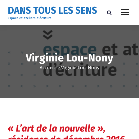
A
DANS TOUS LES SENS
l
l
Espace et ateliers d'écriture
e
r
a
u
c
Virginie Lou-Nony
o
n
Accueil
>
Virginie Lou-Nony
t
e
n
u
« L’art de la nouvelle »,