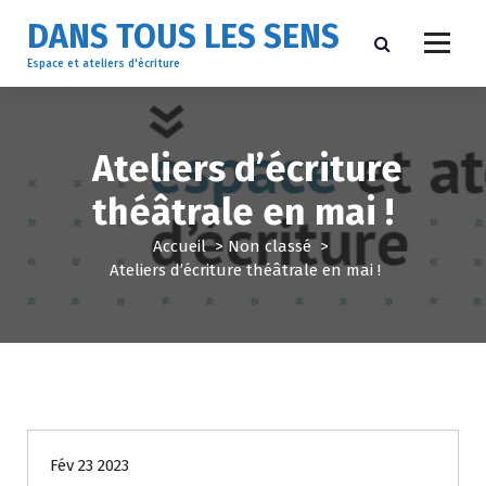
A
DANS TOUS LES SENS
l
l
Espace et ateliers d'écriture
e
r
a
u
Ateliers d’écriture
c
théâtrale en mai !
o
n
Accueil
>
Non classé
>
t
Ateliers d’écriture théâtrale en mai !
e
n
u
Non classé
Fév 23 2023