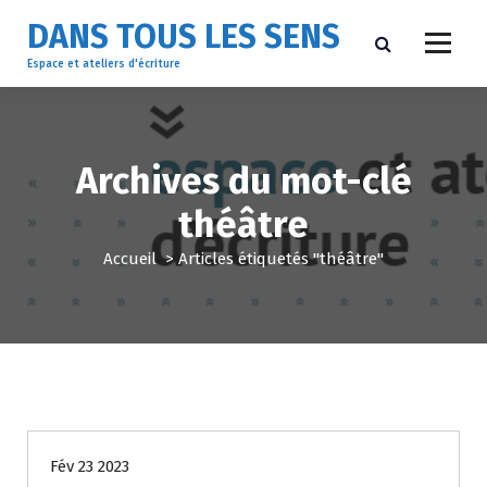
A
DANS TOUS LES SENS
l
l
Espace et ateliers d'écriture
e
r
a
u
Archives du mot-clé
c
o
théâtre
n
t
Accueil
>
Articles étiquetés "théâtre"
e
n
u
Non classé
Fév 23 2023