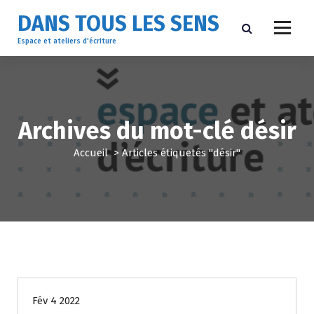
A
DANS TOUS LES SENS
l
l
Espace et ateliers d'écriture
e
r
a
u
c
Archives du mot-clé désir
o
n
Accueil
>
Articles étiquetés "désir"
t
e
n
u
Non classé
Fév 4 2022