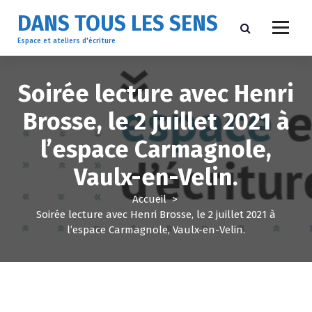
A
DANS TOUS LES SENS
l
l
Espace et ateliers d'écriture
e
r
a
Soirée lecture avec Henri
u
Brosse, le 2 juillet 2021 à
c
o
l’espace Carmagnole,
n
t
Vaulx-en-Velin.
e
n
Accueil
>
u
Soirée lecture avec Henri Brosse, le 2 juillet 2021 à
l’espace Carmagnole, Vaulx-en-Velin.