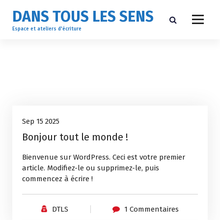
A
DANS TOUS LES SENS
l
l
Espace et ateliers d'écriture
e
r
a
u
c
o
Non classé
n
t
15
Sep 15 2025
e
n
Bonjour tout le monde !
Sep, 2025
u
Bienvenue sur WordPress. Ceci est votre premier
article. Modifiez-le ou supprimez-le, puis
commencez à écrire !
DTLS
1 Commentaires