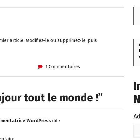
ier article. Modifiez-le ou supprimez-le, puis
1 Commentaires
I
jour tout le monde !
”
N
Ad
mentatrice WordPress
dit :
ntaire.